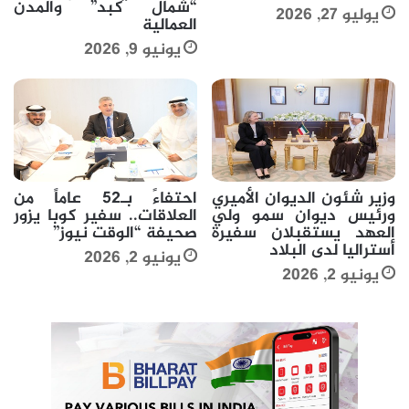
“شمال كبد” والمدن
يوليو 27, 2026
العمالية
يونيو 9, 2026
وزير شئون الديوان الأميري
احتفاءً بـ52 عاماً من
ورئيس ديوان سمو ولي
العلاقات.. سفير كوبا يزور
العهد يستقبلان سفيرة
صحيفة “الوقت نيوز”
أستراليا لدى البلاد
يونيو 2, 2026
يونيو 2, 2026