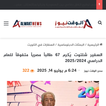
يد العطاء الكويتية.. شريان أمل يتدفق في شرايين غزة واليمن والسودان وتشاد
بحث عن
الق
الرئيسية
/
البعثات الدبلوماسية
/
السفارات في الكويت
السفير شلتوت يُكرم 67 طالباً مصرياً متفوقاً للعام
الدراسي 2025/2024
6:24 م يوليو 14, 2025
322
محرر الوقت نيوز