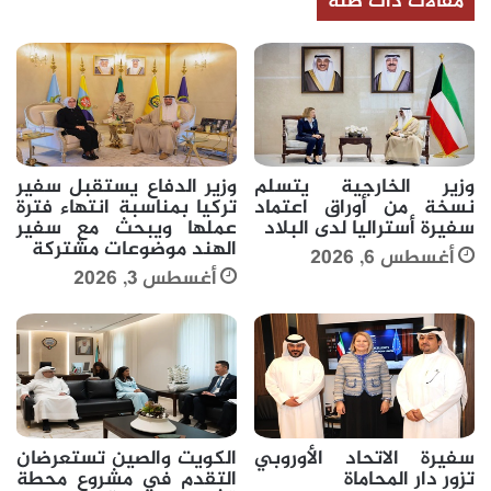
مقالات ذات صلة
وزير الخارجية يتسلم
وزير الدفاع يستقبل سفير
نسخة من أوراق اعتماد
تركيا بمناسبة انتهاء فترة
سفيرة أستراليا لدى البلاد
عملها ويبحث مع سفير
الهند موضوعات مشتركة
أغسطس 6, 2026
أغسطس 3, 2026
سفيرة الاتحاد الأوروبي
الكويت والصين تستعرضان
تزور دار المحاماة
التقدم في مشروع محطة