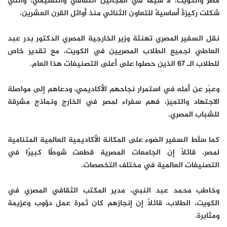
مصر والكويت، لا سيما في المجالين الثقافي والتعليمي، والتي
شكلت ركيزةً أساسيةً للتعاون الثنائي منذ أوائل القرن العشرين.
نقل السفير المصري تهنئة وزير الخارجية المصري الدكتور بدر عبد
العاطي لجميع الطلاب المصريين في الكويت، مع تقدير خاص
للطلاب الـ 67 الذين حصلوا على أعلى التصنيفات هذا العام.
وعبّر عن أمله في استمرار نجاحهم الأكاديمي، ودعاهم إلى مواصلة
الاجتهاد والتميز، فهم سفراء لمصر في الخارج ونماذج مشرقة
للشباب المصري.
كما سلّط السفير الضوء على المكانة الأكاديمية العالمية المتنامية
لمصر، قائلاً إن الجامعات المصرية قطعت شوطًا كبيرًا في
التصنيفات العالمية في مختلف التخصصات.
وخاطب محمد عبد النبي، مدير المكتب الثقافي المصري في
الكويت، الطلاب، قائلاً إن إنجازهم كان ثمرة عمل دؤوب وعزيمة
ومثابرة.