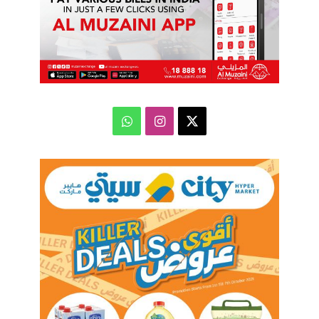
‫X
انستقرام
واتساب