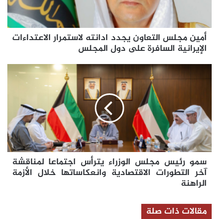
الاعتداءات
الإيرانية
السافرة
أمين مجلس التعاون يجدد ادانته لاستمرار الاعتداءات
على
دول
الإيرانية السافرة على دول المجلس
المجلس
سمو
رئيس
مجلس
الوزراء
يترأس
اجتماعا
لمناقشة
آخر
التطورات
سمو رئيس مجلس الوزراء يترأس اجتماعا لمناقشة
الاقتصادية
وانعكاساتها
آخر التطورات الاقتصادية وانعكاساتها خلال الأزمة
خلال
الراهنة
الأزمة
الراهنة
مقالات ذات صلة