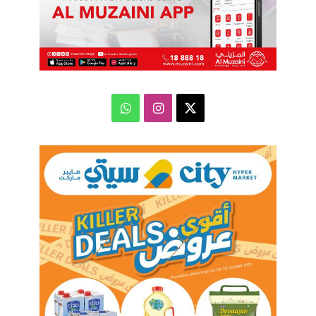
‫X
انستقرام
واتساب