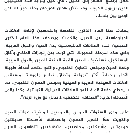
خلال برنامج “السفر إلى الصين”، في حين يتزايد عدد الصينيين
الذين يزورون الكويت. وقد شكّل هذان الفريقان معاً سفيراً للتبادل
الودي بين بلدينا.
يصادف هذا العام الذكرى الخامسة والخمسين لإقامة العلاقات
الدبلوماسية بين الصين والكويت ويصادف هذا العام الذكرى
السبعين لبدء العلاقات الدبلوماسية بين الصين والدول العربية.
وفي هذه المرحلة المحورية التي تربط بين إنجازات الماضي وآفاق
المستقبل، تستضيف الصين القمة الثانية للصين والدول العربية،
وقمة الصين ومجلس التعاون الخليجي، والتي ستضع أهدافًا طويلة
الأجل، وخططًا أكثر شمولية، وتطلق تدابير ملموسة لمستقبل
العلاقات الصينية العربية والصينية ومجلس التعاون الخليجي، مما
سيعطي دفعة قوية لنمو العلاقات الصينية الكويتية. وكما يقول
الأصدقاء العرب: “الصداقة الحقيقية لا تذبل مع مرور الزمن”.
على مدى السنوات الخمس والخمسين الماضية، عملت الصين
والكويت معًا لتعزيز التعاون والصداقة، فأصبحتا صديقتين
حميمتين، وشريكتين مخلصتين، وشقيقتين تتقاسمان السراء