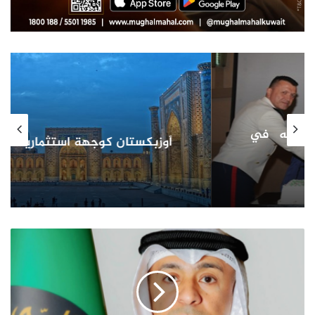
أوزبكستان كوجهة استثمارية
أمين
مجلس
التعاون
يجدد
ادانته
لاستمرار