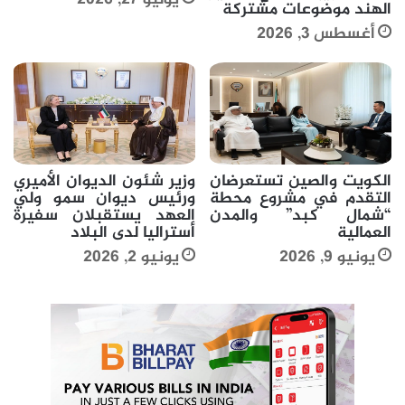
الهند موضوعات مشتركة
أغسطس 3, 2026
الكويت والصين تستعرضان
وزير شئون الديوان الأميري
التقدم في مشروع محطة
ورئيس ديوان سمو ولي
“شمال كبد” والمدن
العهد يستقبلان سفيرة
العمالية
أستراليا لدى البلاد
يونيو 9, 2026
يونيو 2, 2026