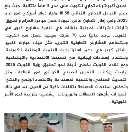
الصين أكبر شريك تجاري للكويت على مدى 11 عاماً متتالية، حيث بلغ
حجم التبادل التجاري الثنائي 18.58 مليار دولار أمريكي في عام
2025. وفي إطار التعاون عالي الجودة ضمن مبادرة الحزام والطريق،
شاركت الشركات الصينية بنشاط في تنفيذ مشاريع كبرى في
الكويت. يوجد حاليًا نحو 70 شركة صينية تعمل في الكويت.
وستساهم المشاريع التعاونية الكبرى، مثل ميناء مبارك الكبير،
بشكل كبير في دعم استراتيجية التنمية الوطنية الكويتية،
وستقدم إسهامات إيجابية في تنميتها الاقتصادية والاجتماعية.
ومع تقدم الكويت بخطى ثابتة نحو تحقيق رؤية الكويت 2035،
تزايدت إمكانات التعاون الصيني الكويتي في قطاعات مثل
التحديث الصناعي، والتنمية المستدامة، والاقتصاد الرقمي والذكي.
وتحظى المنتجات المصنعة بتقنيات ذكية من الصين، بما في ذلك
السيارات وأجهزة الاتصالات والروبوتات، بشعبية متزايدة لدى الأسر
الكويتية.