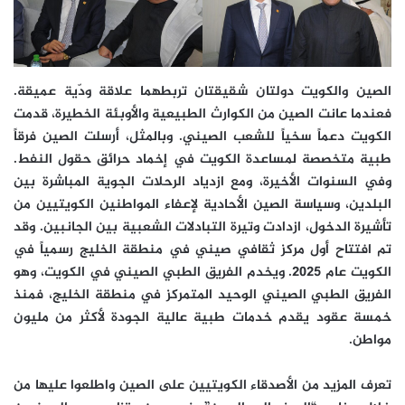
الصين والكويت دولتان شقيقتان تربطهما علاقة ودّية عميقة.
فعندما عانت الصين من الكوارث الطبيعية والأوبئة الخطيرة، قدمت
الكويت دعماً سخياً للشعب الصيني. وبالمثل، أرسلت الصين فرقاً
طبية متخصصة لمساعدة الكويت في إخماد حرائق حقول النفط.
وفي السنوات الأخيرة، ومع ازدياد الرحلات الجوية المباشرة بين
البلدين، وسياسة الصين الأحادية لإعفاء المواطنين الكويتيين من
تأشيرة الدخول، ازدادت وتيرة التبادلات الشعبية بين الجانبين. وقد
تم افتتاح أول مركز ثقافي صيني في منطقة الخليج رسمياً في
الكويت عام 2025. ويخدم الفريق الطبي الصيني في الكويت، وهو
الفريق الطبي الصيني الوحيد المتمركز في منطقة الخليج، فمنذ
خمسة عقود يقدم خدمات طبية عالية الجودة لأكثر من مليون
مواطن.
تعرف المزيد من الأصدقاء الكويتيين على الصين واطلعوا عليها من