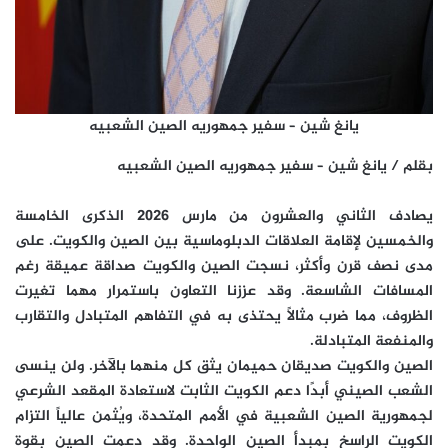
يانغ شين – سفير جمهوريه الصين الشعبيه
بقلم / يانغ شين – سفير جمهوريه الصين الشعبيه
يصادف الثاني والعشرون من مارس 2026 الذكرى الخامسة
والخمسين لإقامة العلاقات الدبلوماسية بين الصين والكويت. على
مدى نصف قرن وأكثر، نسجت الصين والكويت صداقة عميقة رغم
المسافات الشاسعة. وقد عززنا التعاون باستمرار مهما تغيرت
الظروف، مما ضرب مثالاً يحتذى به في التفاهم المتبادل والتقارب
والمنفعة المتبادلة.
الصين والكويت صديقان حميمان يثق كل منهما بالآخر. ولن ينسى
الشعب الصيني أبدًا دعم الكويت الثابت لاستعادة المقعد الشرعي
لجمهورية الصين الشعبية في الأمم المتحدة، ويُثمن عالياً التزام
الكويت الراسخ بمبدأ الصين الواحدة. وقد دعمت الصين بقوة