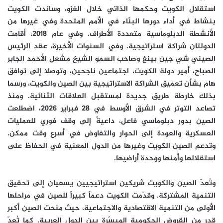
استقلال الكويت وحكمها الذاتي خلال الغزو، وساندت الكويت
بنشاط في أداء دورها البنّاء في الأمم المتحدة وفي غيرها من
الأنشطة الدبلوماسية متعددة الأطراف. وفي عام 2018، أقامت
الدولتان شراكة استراتيجية. وفي السنوات الأخيرة، عقد الرئيس
الصيني شي جين بينغ وصاحب السمو الشيخ مشعل الأحمد الجابر
الصباح، أمير دولة الكويت، اجتماعين ناجحين، وتوصلا إلى توافق
هام بشأن تعميق الشراكة الاستراتيجية بين الصين والكويت، ورسما
بذلك خارطة طريق جديدة لمستقبل العلاقات الثنائية. ومنذ
تصاعد التوتر في الشرق الأوسط في 28 فبراير 2026، اضطلعت
الصين بدور دبلوماسي فاعل، داعيةً إلى وقف فوري للعمليات
العسكرية والعودة إلى الحوار والتفاوض في أسرع وقت ممكن.
وتدعم الصين الكويت وغيرها من الدول المعنية في الحفاظ على
استقلالها وأمنها ووحدة أراضيها.
وتُعدّ الصين والكويت شريكين استراتيجيين يسعيان إلى تحقيق
التنمية المشتركة. وقدّمت الكويت دعماً كبيراً للصين في مراحلها
الأولى من التنمية الاقتصادية والاجتماعية، حيث منحت الصين أكبر
قدر من القروض الحكومية الميسّرة بين الدول العربية. كما تُعدّ