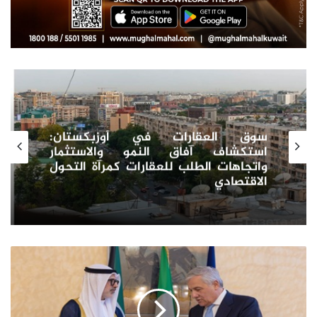
قمة مجلس التعاون بالبحرين تكامل
وتعاون وتنمّيه
سمو
أمير
البلاد
يبعث
برسالة