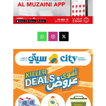
‫X
انستقرام
واتساب