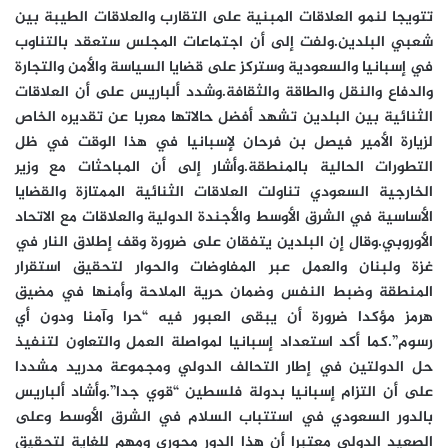
تتويجا لنمو العلاقات المبنية على التقارب والعلاقات الطيبة بين
شعبي البلدين.ولفت إلى أن اجتماعات المجلس ستعقد بالتناوب
في إسبانيا والسعودية وستركز على قضايا السياسة والأمن والتجارة
والدفاع والنقل والطاقة والثقافة.وشدد ألباريس على أن العلاقات
الثنائية بين البلدين تشهد أفضل حالاتها معربا عن تقديره الخاص
لزيارة الأمير فيصل بن فرحان لإسبانيا في هذا الوقت في ظل
التطورات الحالية بالمنطقة.وأشار إلى أن المباحثات مع وزير
الخارجية السعودي تناولت العلاقات الثنائية الممتازة والقضايا
الأساسية في الشرق الأوسط والأجندة الدولية والعلاقات مع الاتحاد
الأوروبي.وقال إن البلدين يتفقان على ضرورة وقف إطلاق النار في
غزة ولبنان والعمل عبر المفاوضات والحوار لتحقيق استقرار
المنطقة وضبط النفس وضمان حرية الملاحة وأمنها في مضيق
هرمز مؤكدا ضرورة أن يبقى العبور فيه “حرا وآمنا ودون أي
رسوم”.كما أكد استعداد إسبانيا لمواصلة العمل والتعاون لتنفيذ
حل الدولتين في إطار التحالف الدولي ومجموعة مدريد مشددا
على أن التزام إسبانيا بدولة فلسطين “قوي جدا”.وأشاد ألباريس
بالدور السعودي في استتباب السلام في الشرق الأوسط وعلى
الصعيد الدولي معتبرا أن هذا الدور محوري ومهم للغاية لتحقيق