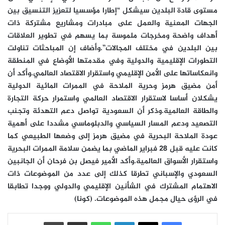
مستوى قادة البلدين سيشكل “إطارا مؤسسيا لتعزيز التنسيق بين
الجهات المعنية والعمل على مبادرات ومشاريع مشتركة ذات
أهداف واضحة ومخرجات ملموسة بما يسهم في تطوير العلاقات
بين البلدين في مختلف المجالات”.وأضاف إن المباحثات تناولت
التطورات الإقليمية والدولية وفي مقدمتها الأوضاع في المنطقة
وانعكاساتها على الأمن الإقليمي واستقرار الاقتصاد العالمي.وأكد أن
أمن مضيق هرمز وحرية الملاحة في الممرات المائية الدولية
يشكلان أساسا لاستقرار الاقتصاد العالمي واستمرار حركة التجارة
والطاقة العالمية.وذكر أن السعودية تواصل دعم التهدئة وتجنب
التصعيد ودعم المسار السياسي والدبلوماسي مشددا على أهمية
عودة الملاحة البحرية في مضيق هرمز إلى وضعها الطبيعي كما
كانت عليه قبل 28 فبراير الماضي بما يضمن سلامة الممرات البحرية
واستقرار الأسواق العالمية.وأكد الأمير فيصل بن فرحان أن الجانبين
السعودي والإسباني تطرقا كذلك إلى عدد من الموضوعات ذات
الاهتمام المشترك في الشأنين الإقليمي والدولي ووجدا تطابقا
في الرؤى حيال مجمل هذه الموضوعات. (كونا)
فيسبوك
‫X
لينكدإن
واتساب
مشاركة عبر البريد
طباعة