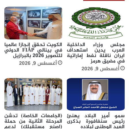
مجلس وزراء الداخلية
الكويت تحقق إنجازا عالميا
العرب يدين استهداف
في بينالي FIAP الدولي
ايران ناقلة نفط إماراتية
للتصوير 2026 بالبرازيل
في مضيق هرمز
أغسطس 9, 2026
أغسطس 9, 2026
سمو أمير البلاد يهنئ
(الجامعات الخاصة) تدشن
رئيس سنغافورة بذكرى
المرحلة الثانية من حملة
العيد الوطني لبلاده
(اصنع مستقبلك) لدعم