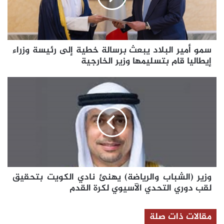
خطية
إلى
رئيسة
وزراء
سمو أمير البلاد يبعث برسالة خطية إلى رئيسة وزراء
إيطاليا
قام
إيطاليا قام بتسليمها وزير الخارجية
بتسليمها
وزير
وزير
الخارجية
(الشباب
والرياضة)
يهنئ
نادي
الكويت
بتحقيق
لقب
دوري
وزير (الشباب والرياضة) يهنئ نادي الكويت بتحقيق
التحدي
الآسيوي
لقب دوري التحدي الآسيوي لكرة القدم
لكرة
القدم
مقالات ذات صلة