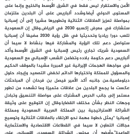
الأمن والاستقرار ليس فقط في الشرق الأوسط والخليج وإنما على
المستوى الدولي أيضا.وشدد ألباريس على أن البلدين ملتزمان
بمواصلة تعزيز العلاقات الثنائية وتطويرها مشيرا إلى أن إسبانيا
ستشارك في معرض إكسبو 2030 في الرياض.وقال إن السعودية
تلعب دورا رياديا وتحديثيا في ظل رؤية 2030 مضيفا أن إسبانيا
ستواصل دعم تلك الرؤية والمشاركة فيها بنشاط لا سيما أن
السعودية شريك تجاري رئيس لإسبانيا في الشرق الأوسط.وأكد
ألباريس دعم حكومة بلاده وتضامن الشعب الإسباني مع السعودية
في مواجهة الهجمات الإيرانية غير المبررة مشيدا بالموقف الحكيم
والمسؤول للمملكة واختيارها الدائم لخفض التصعيد وإيجاد حلول
دبلوماسية.من جانبه أكد الأمير فيصل بن فرحان أن المباحثات
عكست ما يجمع البلدين من علاقات متميزة وما تشهده من تطور
مستمر إلى جانب الحرص المشترك على مواصلة التنسيق وتبادل
وجهات النظر بشأن مختلف القضايا.وقال إن التوقيع على وثيقة
الشراكة الاستراتيجية بين المملكة العربية السعودية ومملكة
إسبانيا “يمثل خطوة مهمة نحو الارتقاء بالعلاقات الثنائية وتوسيع
مجالات التعاون لا سيما في القطاعات الاقتصادية والاستثمارية
الواعدة”.وأوضح أن مجلس الشراكة السعودي الإسباني على