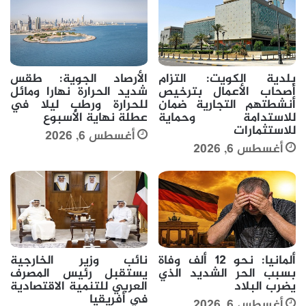
بلدية الكويت: التزام
الأرصاد الجوية: طقس
أصحاب الأعمال بترخيص
شديد الحرارة نهارا ومائل
أنشطتهم التجارية ضمان
للحرارة ورطب ليلا في
للاستدامة وحماية
عطلة نهاية الأسبوع
للاستثمارات
أغسطس 6, 2026
أغسطس 6, 2026
ألمانيا: نحو 12 ألف وفاة
نائب وزير الخارجية
بسبب الحر الشديد الذي
يستقبل رئيس المصرف
يضرب البلاد
العربي للتنمية الاقتصادية
في أفريقيا
أغسطس 6, 2026