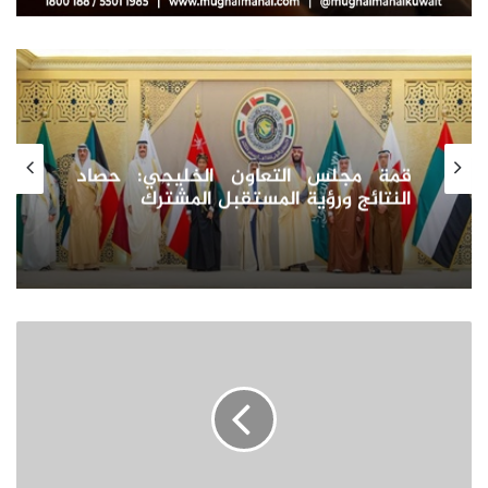
التعاون الخليجي: حصاد
قمة مجلس الت
ية المستقبل المشترك
وتعاون وتنمّيه
سحب
22
قسيمة
صناعية
وحرفية
للإغلاق
وعدم