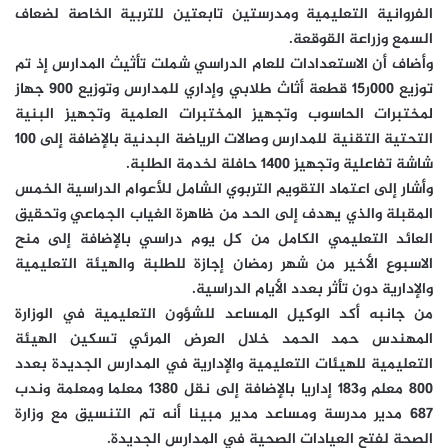
الفروانية التعليمية ومدرستين تابعتين للتربية الخاصة لضعاف
السمع وزراعة القوقعة.
وأضاف أن الاستعدادات للعام الدراسي شملت تأثيث المدارس إذ تم
توزيع 000ر15 قطعة أثاث طلابي وإداري للمدارس وتوزيع 900 جهاز
لمختبرات الحاسوب وتجهيز المختبرات العلمية وتجهيز البنية
التحتية التقنية للمدارس وصالات الرياضة البدنية بالإضافة إلى 100
شاشة تفاعلية وتجهيز 1400 حافلة لخدمة الطلبة.
وأشار إلى اعتماد التقويم التربوي الشامل للأعوام الدراسية الخمس
المقبلة والذي يهدف إلى الحد من ظاهرة الغياب الجماعي وتحقيق
العائد التعليمي الكامل من كل يوم دراسي بالإضافة إلى منح
الاسبوع الأخير من شهر رمضان إجازة للطلبة والهيئة التعليمية
والإدارية دون تأثر بعدد الأيام الدراسية.
من جانبه أكد الوكيل المساعد للشؤون التعليمية في الوزارة
المهندس حمد الحمد خلال العرض المرئي تسكين الهيئة
التعليمية للهيئات التعليمية والإدارية في المدارس الجديدة بعدد
800 معلم و183 إداريا بالإضافة إلى نقل 1380 معلما ومعلمة وندب
687 مدير مدرسة ومساعد مدير مبينا أنه تم التنسيق مع وزارة
الصحة لفتح العيادات الصحية في المدارس الجديدة.