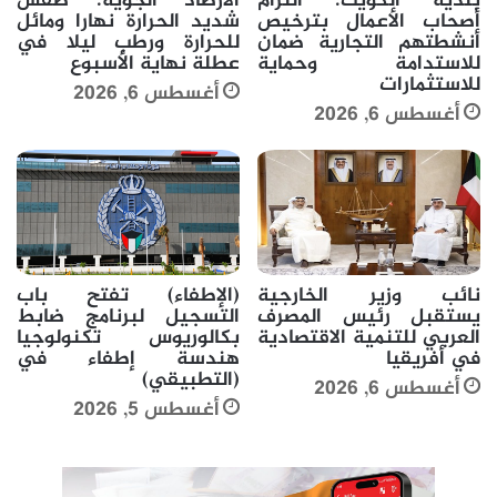
بلدية الكويت: التزام
الأرصاد الجوية: طقس
أصحاب الأعمال بترخيص
شديد الحرارة نهارا ومائل
أنشطتهم التجارية ضمان
للحرارة ورطب ليلا في
للاستدامة وحماية
عطلة نهاية الأسبوع
للاستثمارات
أغسطس 6, 2026
أغسطس 6, 2026
نائب وزير الخارجية
(الإطفاء) تفتح باب
يستقبل رئيس المصرف
التسجيل لبرنامج ضابط
العربي للتنمية الاقتصادية
بكالوريوس تكنولوجيا
في أفريقيا
هندسة إطفاء في
(التطبيقي)
أغسطس 6, 2026
أغسطس 5, 2026