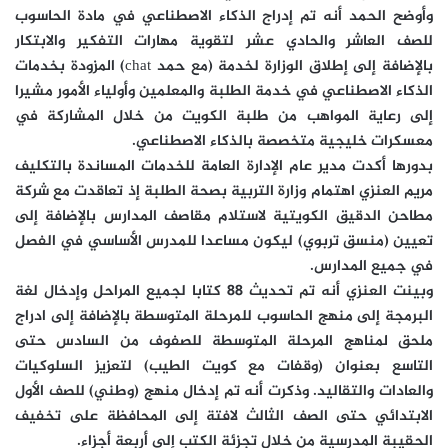
وأوضح الحمد أنه تم إدراج الذكاء الاصطناعي في مادة الحاسوب
للصف العاشر والحادي عشر لتقوية مهارات التفكير والابتكار
بالإضافة إلى إطلاق الوزارة لخدمة (مع حمد chat) المزودة بخدمات
الذكاء الاصطناعي في خدمة الطلبة والمعلمين وأولياء الأمور مشيرا
إلى رعاية المواهب من طلبة الكويت من خلال المشاركة في
معسكرات خليجية متخصصة بالذكاء الاصطناعي.
بدورها أكدت مدير عام الإدارة العامة للخدمات المساندة بالتكليف
مريم العنزي اهتمام وزارة التربية بصحة الطلبة إذ تعاقدت مع شركة
مطاحن الدقيق الكويتية لاستلام مقاصف المدارس بالإضافة إلى
تعيين (منسق تربوي) ليكون مساعدا للمدرس الأساسي في الفصل
في جميع المدارس.
وبينت العنزي أنه تم تحديث 88 كتابا لجميع المراحل وإدخال لغة
البرمجة إلى منهج الحاسوب للمرحلة المتوسطة بالإضافة إلى ادراج
ملحق لمناهج المرحلة المتوسطة للصفوف من السادس حتى
التاسع بعنوان (وقفات مع كويت الطيب) لتعزيز السلوكيات
والعادات والتقاليد. وذكرت أنه تم إدخال منهج (وطني) للصف الأول
الابتدائي حتى الصف الثالث لافتة إلى المحافظة على تخفيف
الحقيبة المدرسية من خلال تجزئة الكتب إلى أربعة أجزاء.