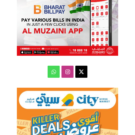
‫X
انستقرام
واتساب