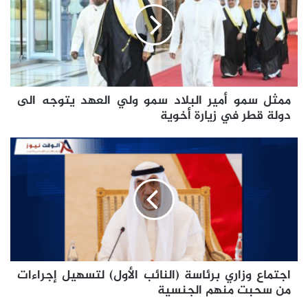
البلاد
سمو
ولي
العهد
يتوجه
الى
ممثل سمو أمير البلاد سمو ولي العهد يتوجه الى
دولة
قطر
دولة قطر في زيارة أخوية
في
زيارة
اجتماع
أخوية
وزاري
برئاسة
(النائب
الأول)
لتسهيل
إجراءات
من
سحبت
اجتماع وزاري برئاسة (النائب الأول) لتسهيل إجراءات
منهم
الجنسية
من سحبت منهم الجنسية